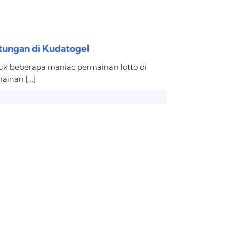
tungan di Kudatogel
tuk beberapa maniac permainan lotto di
ainan […]