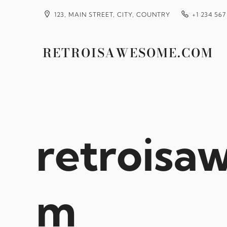
Skip
to
123, MAIN STREET, CITY, COUNTRY
+1 234 567
content
RETROISAWESOME.COM
retroisa
m