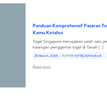
Panduan Komprehensif Pasaran Tog
Kamu Ketahui
Togel Singapore merupakan salah satu je
kalangan penggemar togel di Tanah […]
-
29 March, 2026
fOT8EJXjf0m8ov5
AUTHOR:
Read more