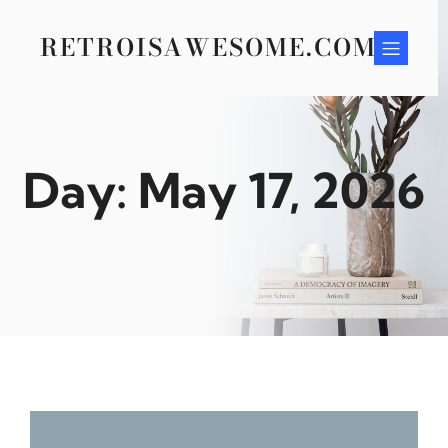
Skip
to
RETROISAWESOME.COM
content
Day:
May 17, 2026