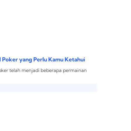
N Poker yang Perlu Kamu Ketahui
oker telah menjadi beberapa permainan