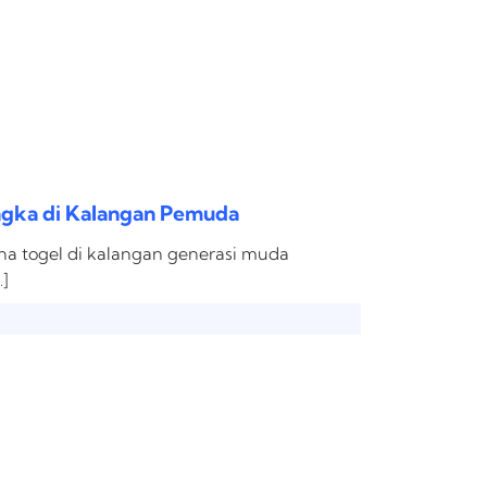
gka di Kalangan Pemuda
na togel di kalangan generasi muda
]