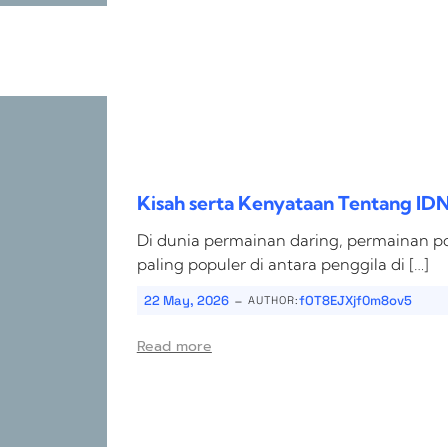
Kisah serta Kenyataan Tentang ID
Di dunia permainan daring, permainan p
paling populer di antara penggila di […]
-
22 May, 2026
fOT8EJXjf0m8ov5
AUTHOR:
Read more