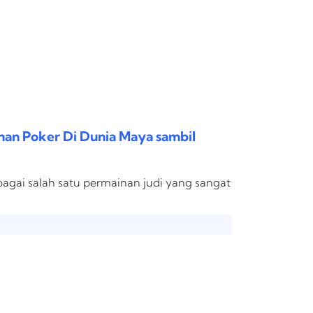
an Poker Di Dunia Maya sambil
bagai salah satu permainan judi yang sangat