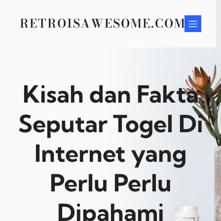
Skip
to
RETROISAWESOME.COM
content
Kisah dan Fakta
Seputar Togel Di
Internet yang
Perlu Perlu
Dipahami