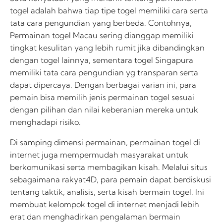
togel adalah bahwa tiap tipe togel memiliki cara serta
tata cara pengundian yang berbeda. Contohnya,
Permainan togel Macau sering dianggap memiliki
tingkat kesulitan yang lebih rumit jika dibandingkan
dengan togel lainnya, sementara togel Singapura
memiliki tata cara pengundian yg transparan serta
dapat dipercaya. Dengan berbagai varian ini, para
pemain bisa memilih jenis permainan togel sesuai
dengan pilihan dan nilai keberanian mereka untuk
menghadapi risiko.
Di samping dimensi permainan, permainan togel di
internet juga mempermudah masyarakat untuk
berkomunikasi serta membagikan kisah. Melalui situs
sebagaimana rakyat4D, para pemain dapat berdiskusi
tentang taktik, analisis, serta kisah bermain togel. Ini
membuat kelompok togel di internet menjadi lebih
erat dan menghadirkan pengalaman bermain