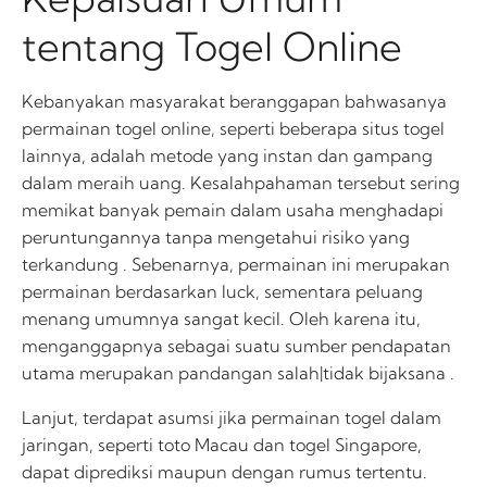
tentang Togel Online
Kebanyakan masyarakat beranggapan bahwasanya
permainan togel online, seperti beberapa situs togel
lainnya, adalah metode yang instan dan gampang
dalam meraih uang. Kesalahpahaman tersebut sering
memikat banyak pemain dalam usaha menghadapi
peruntungannya tanpa mengetahui risiko yang
terkandung . Sebenarnya, permainan ini merupakan
permainan berdasarkan luck, sementara peluang
menang umumnya sangat kecil. Oleh karena itu,
menganggapnya sebagai suatu sumber pendapatan
utama merupakan pandangan salah|tidak bijaksana .
Lanjut, terdapat asumsi jika permainan togel dalam
jaringan, seperti toto Macau dan togel Singapore,
dapat diprediksi maupun dengan rumus tertentu.