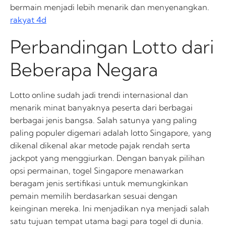
bermain menjadi lebih menarik dan menyenangkan.
rakyat 4d
Perbandingan Lotto dari
Beberapa Negara
Lotto online sudah jadi trendi internasional dan
menarik minat banyaknya peserta dari berbagai
berbagai jenis bangsa. Salah satunya yang paling
paling populer digemari adalah lotto Singapore, yang
dikenal dikenal akar metode pajak rendah serta
jackpot yang menggiurkan. Dengan banyak pilihan
opsi permainan, togel Singapore menawarkan
beragam jenis sertifikasi untuk memungkinkan
pemain memilih berdasarkan sesuai dengan
keinginan mereka. Ini menjadikan nya menjadi salah
satu tujuan tempat utama bagi para togel di dunia.