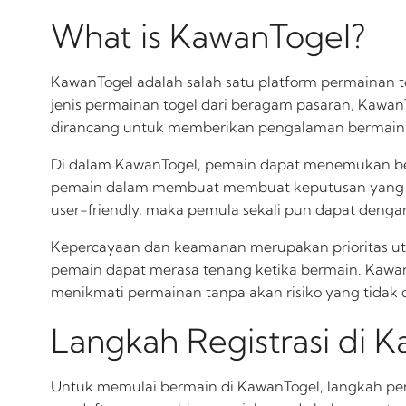
What is KawanTogel?
KawanTogel adalah salah satu platform permainan t
jenis permainan togel dari beragam pasaran, Kawa
dirancang untuk memberikan pengalaman bermai
Di dalam KawanTogel, pemain dapat menemukan beranek
pemain dalam membuat membuat keputusan yang tep
user-friendly, maka pemula sekali pun dapat denga
Kepercayaan dan keamanan merupakan prioritas ut
pemain dapat merasa tenang ketika bermain. Kawan
menikmati permainan tanpa akan risiko yang tidak 
Langkah Registrasi di 
Untuk memulai bermain di KawanTogel, langkah pert