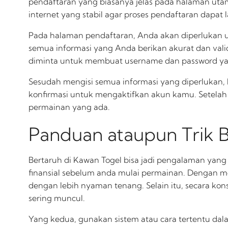
pendaftaran yang biasanya jelas pada halaman uta
internet yang stabil agar proses pendaftaran dapat l
Pada halaman pendaftaran, Anda akan diperlukan un
semua informasi yang Anda berikan akurat dan vali
diminta untuk membuat username dan password ya
Sesudah mengisi semua informasi yang diperlukan,
konfirmasi untuk mengaktifkan akun kamu. Setela
permainan yang ada.
Panduan ataupun Trik 
Bertaruh di Kawan Togel bisa jadi pengalaman yan
finansial sebelum anda mulai permainan. Dengan m
dengan lebih nyaman tenang. Selain itu, secara ko
sering muncul.
Yang kedua, gunakan sistem atau cara tertentu d