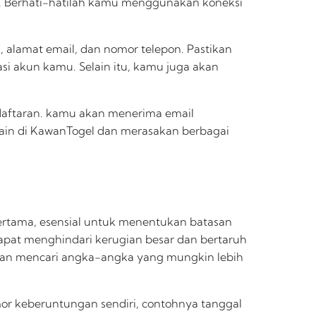
n. Berhati-hatilah kamu menggunakan koneksi
 alamat email, dan nomor telepon. Pastikan
si akun kamu. Selain itu, kamu juga akan
ndaftaran. kamu akan menerima email
ain di KawanTogel dan merasakan berbagai
Pertama, esensial untuk menentukan batasan
pat menghindari kerugian besar dan bertaruh
a dan mencari angka-angka yang mungkin lebih
r keberuntungan sendiri, contohnya tanggal