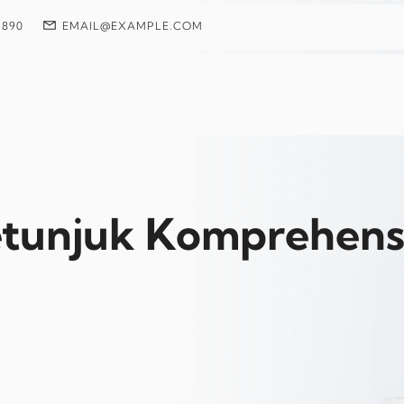
 890
EMAIL@EXAMPLE.COM
etunjuk Komprehens