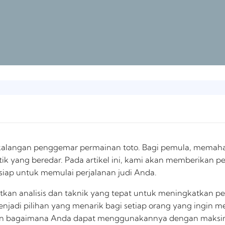
 kalangan penggemar permainan toto. Bagi pemula, memah
ktik yang beredar. Pada artikel ini, kami akan memberika
iap untuk memulai perjalanan judi Anda.
batkan analisis dan taknik yang tepat untuk meningkatka
jadi pilihan yang menarik bagi setiap orang yang ingin me
l dan bagaimana Anda dapat menggunakannya dengan maksi