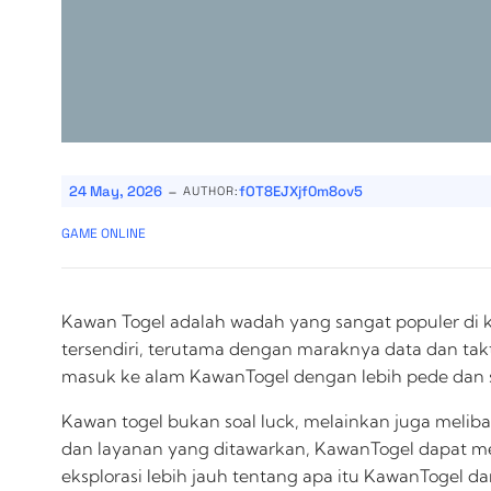
-
24 May, 2026
fOT8EJXjf0m8ov5
AUTHOR:
GAME ONLINE
Kawan Togel adalah wadah yang sangat populer di
tersendiri, terutama dengan maraknya data dan ta
masuk ke alam KawanTogel dengan lebih pede dan s
Kawan togel bukan soal luck, melainkan juga meli
dan layanan yang ditawarkan, KawanTogel dapat men
eksplorasi lebih jauh tentang apa itu KawanToge