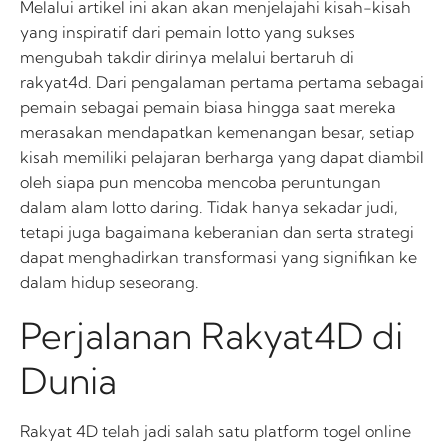
Melalui artikel ini akan akan menjelajahi kisah-kisah
yang inspiratif dari pemain lotto yang sukses
mengubah takdir dirinya melalui bertaruh di
rakyat4d. Dari pengalaman pertama pertama sebagai
pemain sebagai pemain biasa hingga saat mereka
merasakan mendapatkan kemenangan besar, setiap
kisah memiliki pelajaran berharga yang dapat diambil
oleh siapa pun mencoba mencoba peruntungan
dalam alam lotto daring. Tidak hanya sekadar judi,
tetapi juga bagaimana keberanian dan serta strategi
dapat menghadirkan transformasi yang signifikan ke
dalam hidup seseorang.
Perjalanan Rakyat4D di
Dunia
Rakyat 4D telah jadi salah satu platform togel online