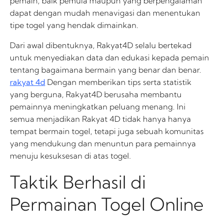
pemain, baik pemula maupun yang berpengalaman
dapat dengan mudah menavigasi dan menentukan
tipe togel yang hendak dimainkan.
Dari awal dibentuknya, Rakyat4D selalu bertekad
untuk menyediakan data dan edukasi kepada pemain
tentang bagaimana bermain yang benar dan benar.
rakyat 4d
Dengan memberikan tips serta statistik
yang berguna, Rakyat4D berusaha membantu
pemainnya meningkatkan peluang menang. Ini
semua menjadikan Rakyat 4D tidak hanya hanya
tempat bermain togel, tetapi juga sebuah komunitas
yang mendukung dan menuntun para pemainnya
menuju kesuksesan di atas togel.
Taktik Berhasil di
Permainan Togel Online