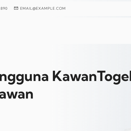
 890
EMAIL@EXAMPLE.COM
engguna KawanTogel
tawan