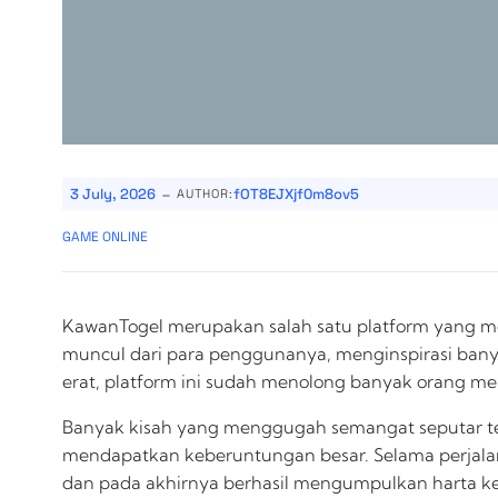
-
3 July, 2026
fOT8EJXjf0m8ov5
AUTHOR:
GAME ONLINE
KawanTogel merupakan salah satu platform yang men
muncul dari para penggunanya, menginspirasi ba
erat, platform ini sudah menolong banyak orang m
Banyak kisah yang menggugah semangat seputar te
mendapatkan keberuntungan besar. Selama perjalan
dan pada akhirnya berhasil mengumpulkan harta ke