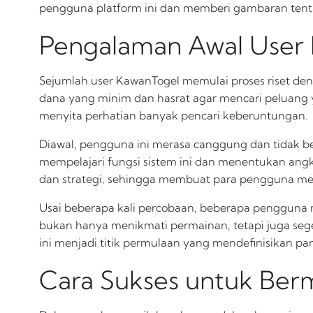
pengguna platform ini dan memberi gambaran tent
Pengalaman Awal User 
Sejumlah user KawanTogel memulai proses riset de
dana yang minim dan hasrat agar mencari peluang y
menyita perhatian banyak pencari keberuntungan.
Diawal, pengguna ini merasa canggung dan tidak 
mempelajari fungsi sistem ini dan menentukan angk
dan strategi, sehingga membuat para pengguna mer
Usai beberapa kali percobaan, beberapa pengguna 
bukan hanya menikmati permainan, tetapi juga sege
ini menjadi titik permulaan yang mendefinisikan 
Cara Sukses untuk Ber