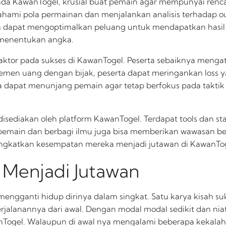
 KawanTogel, krusial buat pemain agar mempunyai rencana 
hami pola permainan dan menjalankan analisis terhadap ou
dapat mengoptimalkan peluang untuk mendapatkan hasil yg
t menentukan angka.
faktor pada sukses di KawanTogel. Peserta sebaiknya menga
jemen uang dengan bijak, peserta dapat meringankan loss y
ga dapat menunjang pemain agar tetap berfokus pada takti
 disediakan oleh platform KawanTogel. Terdapat tools dan s
pemain dan berbagi ilmu juga bisa memberikan wawasan be
eningkatkan kesempatan mereka menjadi jutawan di KawanTo
ol Menjadi Jutawan
mengganti hidup dirinya dalam singkat. Satu karya kisah su
lanannya dari awal. Dengan modal modal sedikit dan niat 
Togel. Walaupun di awal nya mengalami beberapa kekalahan