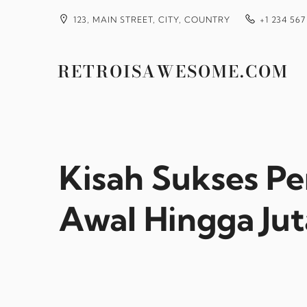
Skip
to
123, MAIN STREET, CITY, COUNTRY
+1 234 567
content
RETROISAWESOME.COM
Kisah Sukses P
Awal Hingga Ju