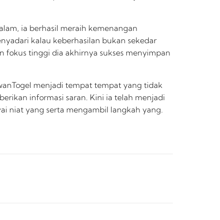
dalam, ia berhasil meraih kemenangan
enyadari kalau keberhasilan bukan sekedar
fokus tinggi dia akhirnya sukses menyimpan
 KawanTogel menjadi tempat tempat yang tidak
kan informasi saran. Kini ia telah menjadi
ai niat yang serta mengambil langkah yang.