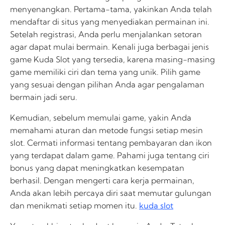
menyenangkan. Pertama-tama, yakinkan Anda telah
mendaftar di situs yang menyediakan permainan ini.
Setelah registrasi, Anda perlu menjalankan setoran
agar dapat mulai bermain. Kenali juga berbagai jenis
game Kuda Slot yang tersedia, karena masing-masing
game memiliki ciri dan tema yang unik. Pilih game
yang sesuai dengan pilihan Anda agar pengalaman
bermain jadi seru.
Kemudian, sebelum memulai game, yakin Anda
memahami aturan dan metode fungsi setiap mesin
slot. Cermati informasi tentang pembayaran dan ikon
yang terdapat dalam game. Pahami juga tentang ciri
bonus yang dapat meningkatkan kesempatan
berhasil. Dengan mengerti cara kerja permainan,
Anda akan lebih percaya diri saat memutar gulungan
dan menikmati setiap momen itu.
kuda slot