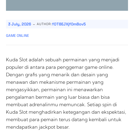
-
3 July, 2026
fOT8EJXjf0m8ov5
AUTHOR:
GAME ONLINE
Kuda Slot adalah sebuah permainan yang menjadi
populer di antara para penggemar game online.
Dengan grafis yang menarik dan desain yang
menawan dan mekanisme permainan yang
mengasyikkan, permainan ini menawarkan
pengalaman bermain yang luar biasa dan bisa
membuat adrenalinmu memuncak. Setiap spin di
Kuda Slot menghadirkan ketegangan dan ekspektasi,
membuat para pemain terus datang kembali untuk
mendapatkan jackpot besar.