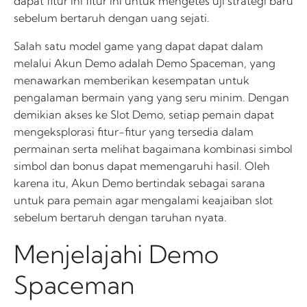
dapat fitur ini fitur ini untuk mengetes uji strategi baru
sebelum bertaruh dengan uang sejati.
Salah satu model game yang dapat dapat dalam
melalui Akun Demo adalah Demo Spaceman, yang
menawarkan memberikan kesempatan untuk
pengalaman bermain yang yang seru minim. Dengan
demikian akses ke Slot Demo, setiap pemain dapat
mengeksplorasi fitur-fitur yang tersedia dalam
permainan serta melihat bagaimana kombinasi simbol
simbol dan bonus dapat memengaruhi hasil. Oleh
karena itu, Akun Demo bertindak sebagai sarana
untuk para pemain agar mengalami keajaiban slot
sebelum bertaruh dengan taruhan nyata.
Menjelajahi Demo
Spaceman