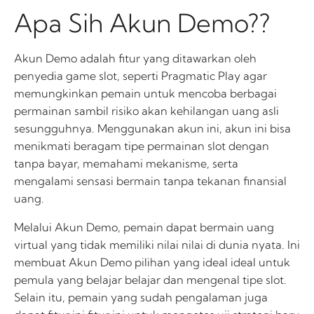
Apa Sih Akun Demo??
Akun Demo adalah fitur yang ditawarkan oleh
penyedia game slot, seperti Pragmatic Play agar
memungkinkan pemain untuk mencoba berbagai
permainan sambil risiko akan kehilangan uang asli
sesungguhnya. Menggunakan akun ini, akun ini bisa
menikmati beragam tipe permainan slot dengan
tanpa bayar, memahami mekanisme, serta
mengalami sensasi bermain tanpa tekanan finansial
uang.
Melalui Akun Demo, pemain dapat bermain uang
virtual yang tidak memiliki nilai nilai di dunia nyata. Ini
membuat Akun Demo pilihan yang ideal ideal untuk
pemula yang belajar belajar dan mengenal tipe slot.
Selain itu, pemain yang sudah pengalaman juga