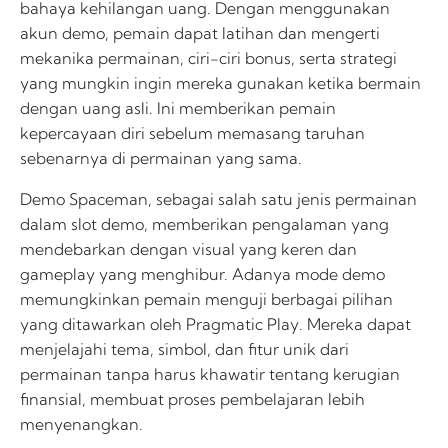
bahaya kehilangan uang. Dengan menggunakan
akun demo, pemain dapat latihan dan mengerti
mekanika permainan, ciri-ciri bonus, serta strategi
yang mungkin ingin mereka gunakan ketika bermain
dengan uang asli. Ini memberikan pemain
kepercayaan diri sebelum memasang taruhan
sebenarnya di permainan yang sama.
Demo Spaceman, sebagai salah satu jenis permainan
dalam slot demo, memberikan pengalaman yang
mendebarkan dengan visual yang keren dan
gameplay yang menghibur. Adanya mode demo
memungkinkan pemain menguji berbagai pilihan
yang ditawarkan oleh Pragmatic Play. Mereka dapat
menjelajahi tema, simbol, dan fitur unik dari
permainan tanpa harus khawatir tentang kerugian
finansial, membuat proses pembelajaran lebih
menyenangkan.