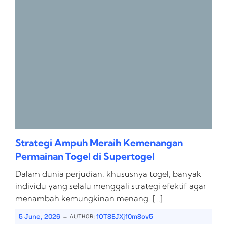
Strategi Ampuh Meraih Kemenangan
Permainan Togel di Supertogel
Dalam dunia perjudian, khususnya togel, banyak
individu yang selalu menggali strategi efektif agar
menambah kemungkinan menang. […]
-
5 June, 2026
fOT8EJXjf0m8ov5
AUTHOR: