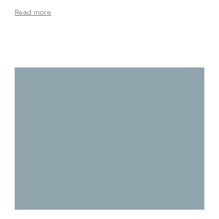
Read more