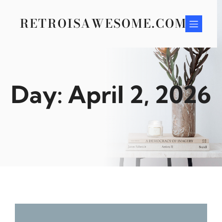
Skip
to
RETROISAWESOME.COM
content
Day:
April 2, 2026