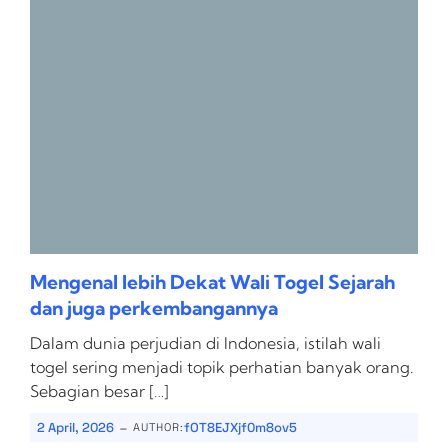
Mengenal lebih Dekat Wali Togel Sejarah
dan juga perkembangannya
Dalam dunia perjudian di Indonesia, istilah wali
togel sering menjadi topik perhatian banyak orang.
Sebagian besar […]
-
2 April, 2026
fOT8EJXjf0m8ov5
AUTHOR: