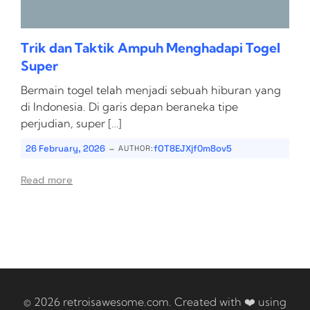
Trik dan Taktik Ampuh Menghadapi Togel
Super
Bermain togel telah menjadi sebuah hiburan yang
di Indonesia. Di garis depan beraneka tipe
perjudian, super […]
-
26 February, 2026
fOT8EJXjf0m8ov5
AUTHOR:
Read more
© 2026 retroisawesome.com. Created with ❤️ using