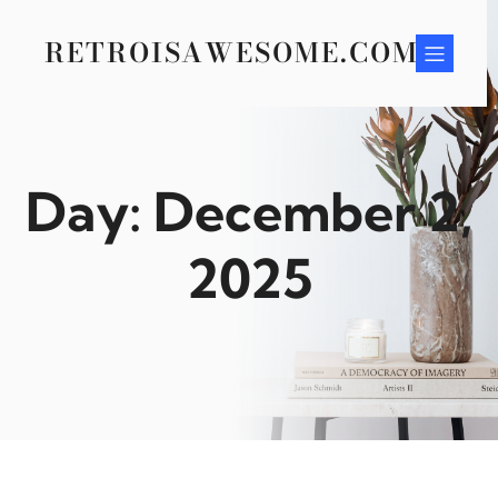
Skip
to
RETROISAWESOME.COM
content
Day:
December 2,
2025