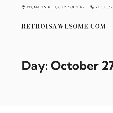
Skip
to
123, MAIN STREET, CITY, COUNTRY
+1 234 567
content
RETROISAWESOME.COM
Day:
October 27