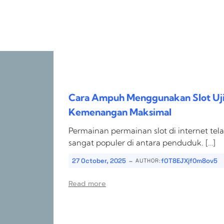
Cara Ampuh Menggunakan Slot Uji
Kemenangan Maksimal
Permainan permainan slot di internet te
sangat populer di antara penduduk. […]
-
27 October, 2025
fOT8EJXjf0m8ov5
AUTHOR:
Read more