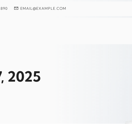
 890
EMAIL@EXAMPLE.COM
, 2025