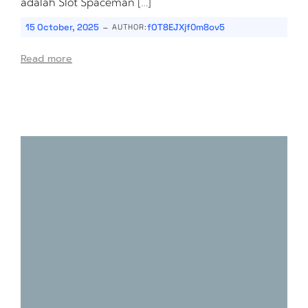
adalah Slot Spaceman […]
-
15 October, 2025
fOT8EJXjf0m8ov5
AUTHOR:
Read more