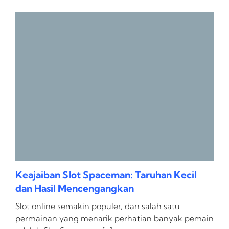
Keajaiban Slot Spaceman: Taruhan Kecil
dan Hasil Mencengangkan
Slot online semakin populer, dan salah satu
permainan yang menarik perhatian banyak pemain