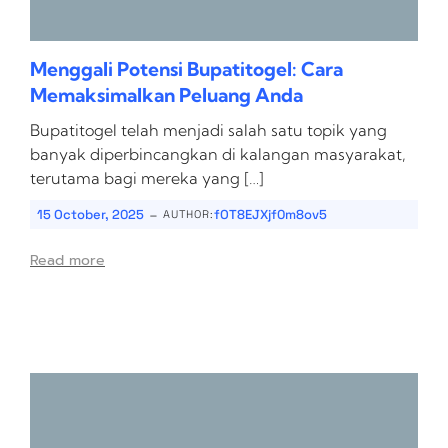
Menggali Potensi Bupatitogel: Cara
Memaksimalkan Peluang Anda
Bupatitogel telah menjadi salah satu topik yang
banyak diperbincangkan di kalangan masyarakat,
terutama bagi mereka yang […]
-
15 October, 2025
fOT8EJXjf0m8ov5
AUTHOR:
Read more