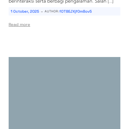
berinteraksi serta berbagi pengalaman. Salah […]
-
1 October, 2025
fOT8EJXjf0m8ov5
AUTHOR:
Read more