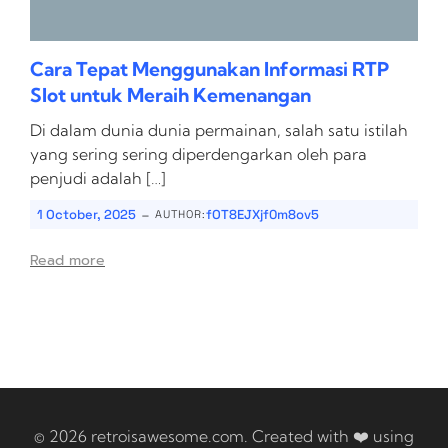
Cara Tepat Menggunakan Informasi RTP
Slot untuk Meraih Kemenangan
Di dalam dunia dunia permainan, salah satu istilah
yang sering sering diperdengarkan oleh para
penjudi adalah […]
-
1 October, 2025
fOT8EJXjf0m8ov5
AUTHOR:
Read more
© 2026 retroisawesome.com. Created with ❤️ using