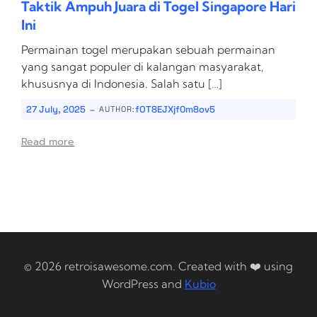
Taktik Ampuh Juara di Togel Singapore Hari
Ini
Permainan togel merupakan sebuah permainan
yang sangat populer di kalangan masyarakat,
khususnya di Indonesia. Salah satu […]
-
27 July, 2025
fOT8EJXjf0m8ov5
AUTHOR:
Read more
© 2026 retroisawesome.com. Created with ❤️ using
WordPress and
Kubio