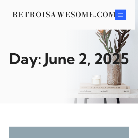
Skip
to
RETROISAWESOME.COM
content
Day:
June 2, 2025