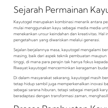
Sejarah Permainan Kay
Kayutogel merupakan kombinasi menarik antara perma
mulai menggunakan kayu sebagai media media untuk
menekankan unsur keindahan dan kreativitas. Hal in
pengetahuan yang diwariskan melalui generasi.
Sejalan berjalannya masa, kayutogel mengalami ber
masing, baik dari aspek teknik pembuatan maupun
tinggi, di mana para perajin tak hanya fokus kepada
Riwayat kayutogel mencerminkan keragaman budaya 
Di dalam masyarakat sekarang, kayutogel masih be
tetap hidup sambil juga memperkenalkan inovasi b
sebagai sarana hiburan, tetapi sebagai menjadi kary
beradaptasi dengan transformasi zaman, menghasilka