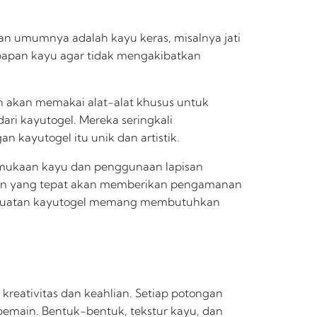
an umumnya adalah kayu keras, misalnya jati
bapan kayu agar tidak mengakibatkan
jin akan memakai alat-alat khusus untuk
ari kayutogel. Mereka seringkali
 kayutogel itu unik dan artistik.
ermukaan kayu dan penggunaan lapisan
saian yang tepat akan memberikan pengamanan
pembuatan kayutogel memang membutuhkan
reativitas dan keahlian. Setiap potongan
pemain. Bentuk-bentuk, tekstur kayu, dan