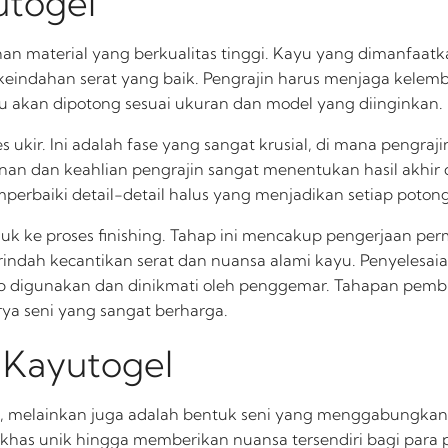
utogel
an material yang berkualitas tinggi. Kayu yang dimanfaatk
eindahan serat yang baik. Pengrajin harus menjaga kelem
kayu akan dipotong sesuai ukuran dan model yang diinginkan.
 ukir. Ini adalah fase yang sangat krusial, di mana pengra
nan dan keahlian pengrajin sangat menentukan hasil akhir d
aiki detail-detail halus yang menjadikan setiap potongan
suk ke proses finishing. Tahap ini mencakup pengerjaan p
perindah kecantikan serat dan nuansa alami kayu. Penyele
siap digunakan dan dinikmati oleh penggemar. Tahapan 
arya seni yang sangat berharga.
i Kayutogel
, melainkan juga adalah bentuk seni yang menggabungkan k
 khas unik hingga memberikan nuansa tersendiri bagi para 