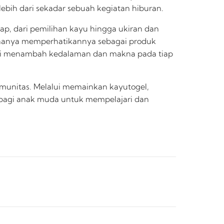
bih dari sekadar sebuah kegiatan hiburan.
ap, dari pemilihan kayu hingga ukiran dan
k hanya memperhatikannya sebagai produk
 ini menambah kedalaman dan makna pada tiap
omunitas. Melalui memainkan kayutogel,
 bagi anak muda untuk mempelajari dan