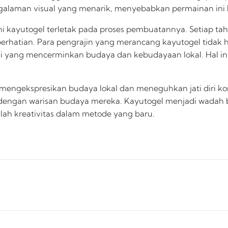
alaman visual yang menarik, menyebabkan permainan ini le
ni kayutogel terletak pada proses pembuatannya. Setiap tah
 perhatian. Para pengrajin yang merancang kayutogel tida
seni yang mencerminkan budaya dan kebudayaan lokal. Hal
k mengekspresikan budaya lokal dan meneguhkan jati diri k
n dengan warisan budaya mereka. Kayutogel menjadi wadah
lah kreativitas dalam metode yang baru.