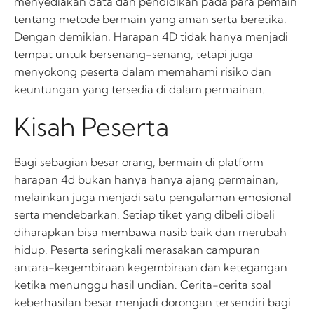
menyediakan data dan pendidikan pada para pemain
tentang metode bermain yang aman serta beretika.
Dengan demikian, Harapan 4D tidak hanya menjadi
tempat untuk bersenang-senang, tetapi juga
menyokong peserta dalam memahami risiko dan
keuntungan yang tersedia di dalam permainan.
Kisah Peserta
Bagi sebagian besar orang, bermain di platform
harapan 4d bukan hanya hanya ajang permainan,
melainkan juga menjadi satu pengalaman emosional
serta mendebarkan. Setiap tiket yang dibeli dibeli
diharapkan bisa membawa nasib baik dan merubah
hidup. Peserta seringkali merasakan campuran
antara-kegembiraan kegembiraan dan ketegangan
ketika menunggu hasil undian. Cerita-cerita soal
keberhasilan besar menjadi dorongan tersendiri bagi