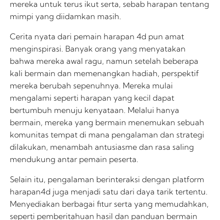
mereka untuk terus ikut serta, sebab harapan tentang
mimpi yang diidamkan masih.
Cerita nyata dari pemain harapan 4d pun amat
menginspirasi. Banyak orang yang menyatakan
bahwa mereka awal ragu, namun setelah beberapa
kali bermain dan memenangkan hadiah, perspektif
mereka berubah sepenuhnya. Mereka mulai
mengalami seperti harapan yang kecil dapat
bertumbuh menuju kenyataan. Melalui hanya
bermain, mereka yang bermain menemukan sebuah
komunitas tempat di mana pengalaman dan strategi
dilakukan, menambah antusiasme dan rasa saling
mendukung antar pemain peserta.
Selain itu, pengalaman berinteraksi dengan platform
harapan4d juga menjadi satu dari daya tarik tertentu.
Menyediakan berbagai fitur serta yang memudahkan,
seperti pemberitahuan hasil dan panduan bermain