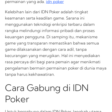
permainan yang ada.
idn poker
Kelebihan lain dari IDN Poker adalah tingkat
keamanan serta keadilan game. Sarana ini
menggunakan teknologi enkripsi terbaru dalam
rangka melindungi informasi pribadi dan proses
keuangan pengguna. Di samping itu, mekanisme
game yang transparan memastikan bahwa semua
game dilaksanakan dengan cara adil, tanpa
kecurangan yang merugikan. Hal ini menyediakan
rasa percaya diri bagi para pemain agar menikmati
pengalaman bermain permainan poker di dunia maya
tanpa harus kekhawatiran.
Cara Gabung di IDN
Poker
Untuk bergabung dalam IDN Poker, langkah utama