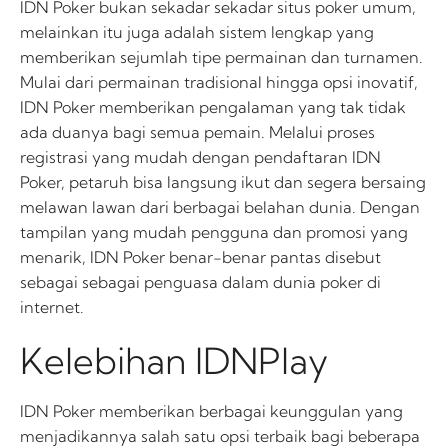
IDN Poker bukan sekadar sekadar situs poker umum,
melainkan itu juga adalah sistem lengkap yang
memberikan sejumlah tipe permainan dan turnamen.
Mulai dari permainan tradisional hingga opsi inovatif,
IDN Poker memberikan pengalaman yang tak tidak
ada duanya bagi semua pemain. Melalui proses
registrasi yang mudah dengan pendaftaran IDN
Poker, petaruh bisa langsung ikut dan segera bersaing
melawan lawan dari berbagai belahan dunia. Dengan
tampilan yang mudah pengguna dan promosi yang
menarik, IDN Poker benar-benar pantas disebut
sebagai sebagai penguasa dalam dunia poker di
internet.
Kelebihan IDNPlay
IDN Poker memberikan berbagai keunggulan yang
menjadikannya salah satu opsi terbaik bagi beberapa