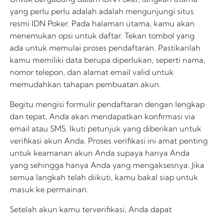
yang perlu perlu adalah adalah mengunjungi situs
resmi IDN Poker. Pada halaman utama, kamu akan
menemukan opsi untuk daftar. Tekan tombol yang
ada untuk memulai proses pendaftaran. Pastikanlah
kamu memiliki data berupa diperlukan, seperti nama,
nomor telepon, dan alamat email valid untuk
memudahkan tahapan pembuatan akun.
Begitu mengisi formulir pendaftaran dengan lengkap
dan tepat, Anda akan mendapatkan konfirmasi via
email atau SMS. Ikuti petunjuk yang diberikan untuk
verifikasi akun Anda. Proses verifikasi ini amat penting
untuk keamanan akun Anda supaya hanya Anda
yang sehingga hanya Anda yang mengaksesnya. Jika
semua langkah telah diikuti, kamu bakal siap untuk
masuk ke permainan.
Setelah akun kamu terverifikasi, Anda dapat