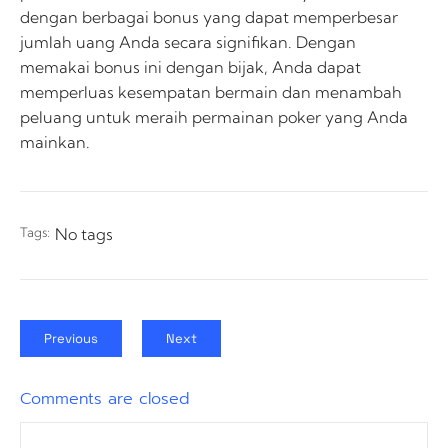
dengan berbagai bonus yang dapat memperbesar
jumlah uang Anda secara signifikan. Dengan
memakai bonus ini dengan bijak, Anda dapat
memperluas kesempatan bermain dan menambah
peluang untuk meraih permainan poker yang Anda
mainkan.
Tags:
No tags
Previous
Next
Comments are closed