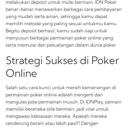
melakukan deposit untuk mulai bermain. IDN Poker
benar-benar menawarkan berbagai cara pembayaran
yang mudah serta aman, sehingga kamu dapat
memilih metode yang paling sesuai untukmu kamu.
Begitu deposit berhasil, kamu sudah siap untuk
menyusuri berbagai permainan poker online yang
serta memulai dan petualangan dalam dunia poker.
Strategi Sukses di Poker
Online
Salah satu cara kunci untuk meraih kemenangan di
permainan poker online adalah mengerti dan
mengulas pola permainan musuh. Di IDNPlay, pemain
memiliki beraneka stile bermain, jadi vital untuk
mengawasi kebiasaan mereka. Apakah mereka
cenderung berani atau lebih pasif? Dengan