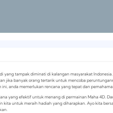
di yang tampak diminati di kalangan masyarakat Indonesi
an jika banyak orang tertarik untuk mencoba peruntunganny
ini, anda memerlukan rencana yang tepat dan pemahaman
ncana yang efektif untuk menang di permainan Maha 4D. Da
 kita untuk meraih hadiah yang diharapkan. Ayo kita ber
kan.