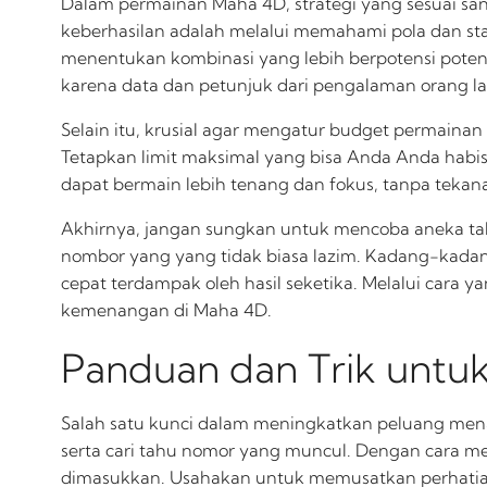
Dalam permainan Maha 4D, strategi yang sesuai 
keberhasilan adalah melalui memahami pola dan st
menentukan kombinasi yang lebih berpotensi potens
karena data dan petunjuk dari pengalaman orang l
Selain itu, krusial agar mengatur budget permainan
Tetapkan limit maksimal yang bisa Anda Anda habi
dapat bermain lebih tenang dan fokus, tanpa tekan
Akhirnya, jangan sungkan untuk mencoba aneka ta
nombor yang yang tidak biasa lazim. Kadang-kadang
cepat terdampak oleh hasil seketika. Melalui cara 
kemenangan di Maha 4D.
Panduan dan Trik untu
Salah satu kunci dalam meningkatkan peluang menan
serta cari tahu nomor yang muncul. Dengan cara me
dimasukkan. Usahakan untuk memusatkan perhatian