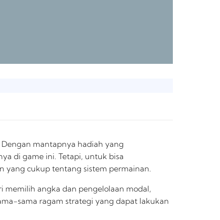
a. Dengan mantapnya hadiah yang
a di game ini. Tetapi, untuk bisa
 yang cukup tentang sistem permainan.
ri memilih angka dan pengelolaan modal,
sama-sama ragam strategi yang dapat lakukan