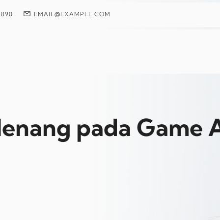
 890
EMAIL@EXAMPLE.COM
 Menang pada Game 