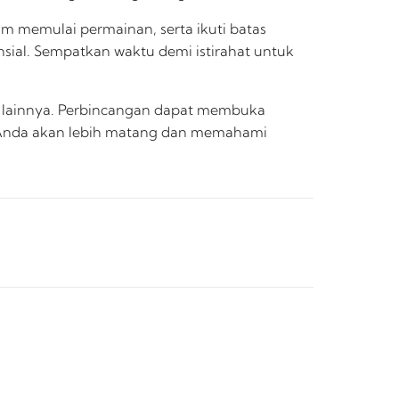
m memulai permainan, serta ikuti batas
ial. Sempatkan waktu demi istirahat untuk
ta lainnya. Perbincangan dapat membuka
i, Anda akan lebih matang dan memahami