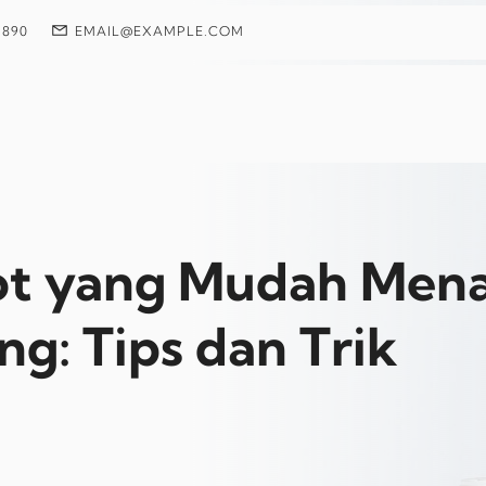
 890
EMAIL@EXAMPLE.COM
lot yang Mudah Men
: Tips dan Trik