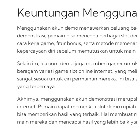
Keuntungan Menggunak
Menggunakan akun demo menawarkan peluang bagi 
demonstrasi, pemain bisa mencoba berbagai slot d
cara kerja game, fitur bonus, serta metode memena
kepercayaan diri sebelum memutuskan untuk main 
Selain itu, account demo juga memberi gamer untuk
beragam variasi game slot online internet, yang mel
sangat sesuai untuk ciri permainan mereka. Ini bi
yang terpercaya.
Akhirnya, menggunakan akun demonstrasi merupaka
internet. Pemain dapat memeriksa slot demo rupiah
bisa memberikan hasil yang terbaik. Hal membuat 
main mereka dan mencapai hasil yang lebih baik ya