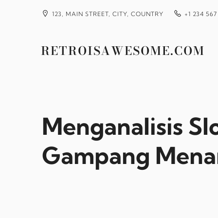
Skip
to
123, MAIN STREET, CITY, COUNTRY
+1 234 567
content
RETROISAWESOME.COM
Menganalisis S
Gampang Menang