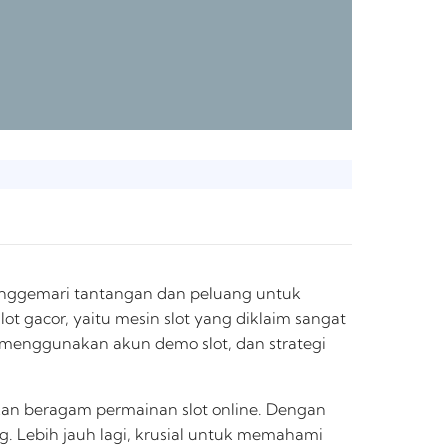
menggemari tantangan dan peluang untuk
t gacor, yaitu mesin slot yang diklaim sangat
menggunakan akun demo slot, dan strategi
an beragam permainan slot online. Dengan
. Lebih jauh lagi, krusial untuk memahami