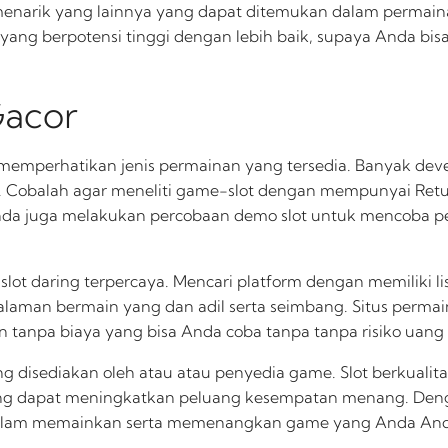
ur menarik yang lainnya yang dapat ditemukan dalam permain
ot yang berpotensi tinggi dengan lebih baik, supaya Anda
Gacor
k memperhatikan jenis permainan yang tersedia. Banyak dev
 Cobalah agar meneliti game-slot dengan mempunyai Return 
nda juga melakukan percobaan demo slot untuk mencoba 
 slot daring terpercaya. Mencari platform dengan memiliki l
laman bermain yang dan adil serta seimbang. Situs perma
anpa biaya yang bisa Anda coba tanpa tanpa risiko uang
ng disediakan oleh atau atau penyedia game. Slot berkualita
ang dapat meningkatkan peluang kesempatan menang. De
 dalam memainkan serta memenangkan game yang Anda And