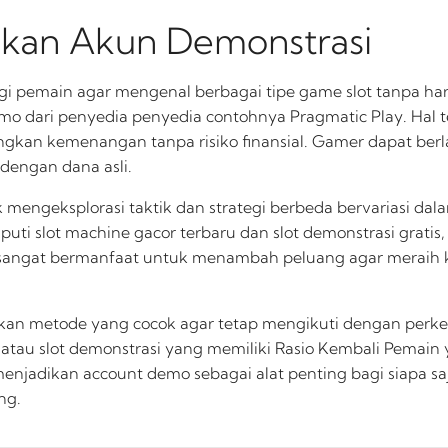
an Akun Demonstrasi
pemain agar mengenal berbagai tipe game slot tanpa ha
emo dari penyedia penyedia contohnya Pragmatic Play. Ha
ngkan kemenangan tanpa risiko finansial. Gamer dapat berl
dengan dana asli.
 mengeksplorasi taktik dan strategi berbeda bervariasi d
iputi slot machine gacor terbaru dan slot demonstrasi grati
sa sangat bermanfaat untuk menambah peluang agar meraih k
n metode yang cocok agar tetap mengikuti dengan perkemb
 atau slot demonstrasi yang memiliki Rasio Kembali Pemai
menjadikan account demo sebagai alat penting bagi siapa 
ng.