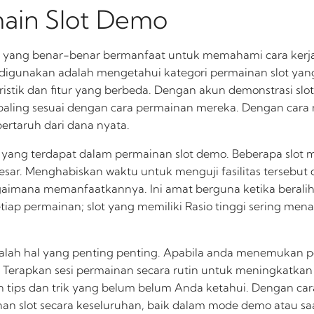
ain Slot Demo
a yang benar-benar bermanfaat untuk memahami cara ker
igunakan adalah mengetahui kategori permainan slot yang 
ristik dan fitur yang berbeda. Dengan akun demonstrasi sl
aling sesuai dengan cara permainan mereka. Dengan cara
bertaruh dari dana nyata.
s yang terdapat dalam permainan slot demo. Beberapa slot
r. Menghabiskan waktu untuk menguji fasilitas tersebu
mana memanfaatkannya. Ini amat berguna ketika beralih k
tiap permainan; slot yang memiliki Rasio tinggi sering me
adalah hal yang penting penting. Apabila anda menemukan
rapkan sesi permainan secara rutin untuk meningkatkan sk
tips dan trik yang belum belum Anda ketahui. Dengan cara
an slot secara keseluruhan, baik dalam mode demo atau s