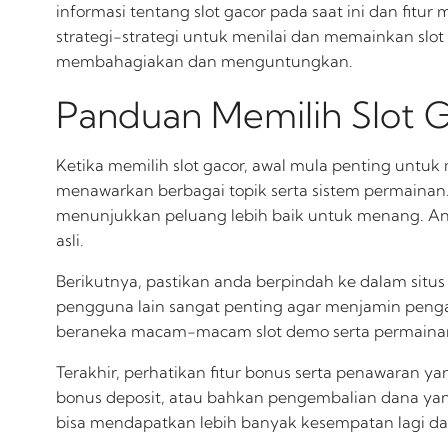
informasi tentang slot gacor pada saat ini dan fit
strategi-strategi untuk menilai dan memainkan sl
membahagiakan dan menguntungkan.
Panduan Memilih Slot 
Ketika memilih slot gacor, awal mula penting untu
menawarkan berbagai topik serta sistem permainan.
menunjukkan peluang lebih baik untuk menang. A
asli.
Berikutnya, pastikan anda berpindah ke dalam situs
pengguna lain sangat penting agar menjamin penga
beraneka macam-macam slot demo serta permainan t
Terakhir, perhatikan fitur bonus serta penawaran ya
bonus deposit, atau bahkan pengembalian dana y
bisa mendapatkan lebih banyak kesempatan lagi