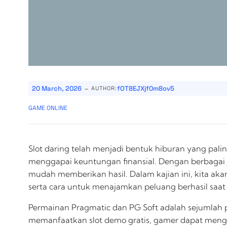
-
20 March, 2026
fOT8EJXjf0m8ov5
AUTHOR:
GAME ONLINE
Slot daring telah menjadi bentuk hiburan yang pal
menggapai keuntungan finansial. Dengan berbagai je
mudah memberikan hasil. Dalam kajian ini, kita a
serta cara untuk menajamkan peluang berhasil saa
Permainan Pragmatic dan PG Soft adalah sejumlah
memanfaatkan slot demo gratis, gamer dapat menget