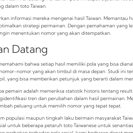
 dalam toto Taiwan.
rkan informasi mereka mengenai hasil Taiwan. Memantau h
imalkan strategi permainan. Dengan pemahaman yang lebi
 ingin menentukan nomor yang akan ditempatkan.
kan Datang
memahami bahwa setiap hasil memiliki pola yang bisa diana
 nomor-nomor yang akan timbul di masa depan. Studi ini t
il, yang bisa memberikan petunjuk yang berarti dalam me
 pemain adalah memeriksa statistik historis tentang resul
gidentifikasi tren dan perubahan dalam hasil permainan. M
nambah peluang untuk memilih nomor yang tepat tepat.
dalam populasi maupun tingkah laku bermain masyarakat Taiw
sial untuk beberapa petaruh toto Taiwanese untuk senanti
dan perhatian terhadap pola sosial, kami berharap dapat mem