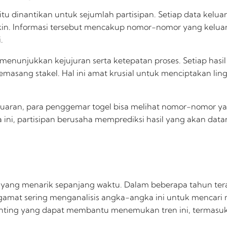
itu dinantikan untuk sejumlah partisipan. Setiap data kelu
in. Informasi tersebut mencakup nomor-nomor yang keluar 
.
 menunjukkan kejujuran serta ketepatan proses. Setiap hasil
memasang stakel. Hal ini amat krusial untuk menciptakan li
ngeluaran, para penggemar togel bisa melihat nomor-nomor
i, partisipan berusaha memprediksi hasil yang akan dat
yang menarik sepanjang waktu. Dalam beberapa tahun tera
pengamat sering menganalisis angka-angka ini untuk mencar
enting yang dapat membantu menemukan tren ini, termasu