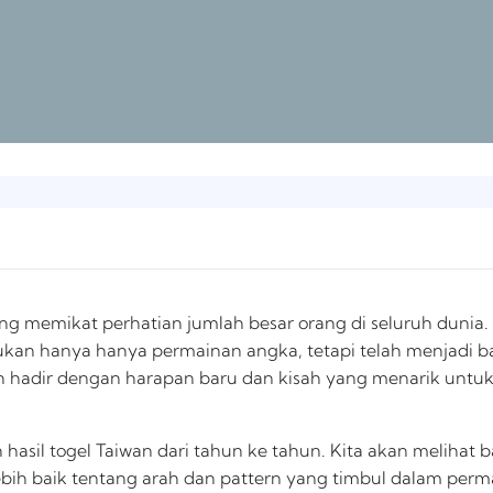
ang memikat perhatian jumlah besar orang di seluruh dunia
kan hanya hanya permainan angka, tetapi telah menjadi b
wan hadir dengan harapan baru dan kisah yang menarik untu
an hasil togel Taiwan dari tahun ke tahun. Kita akan melih
h baik tentang arah dan pattern yang timbul dalam perma