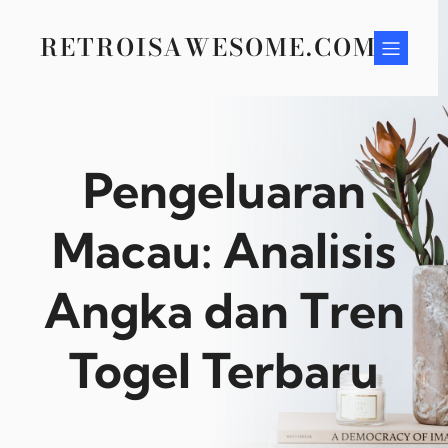
Skip
to
RETROISAWESOME.COM
content
Pengeluaran
Macau: Analisis
Angka dan Tren
Togel Terbaru