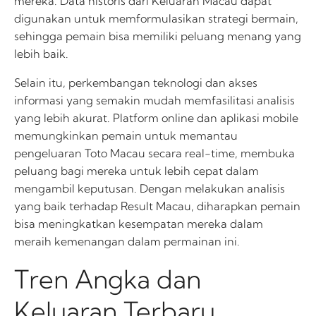
mereka. Data historis dari Keluaran Macau dapat
digunakan untuk memformulasikan strategi bermain,
sehingga pemain bisa memiliki peluang menang yang
lebih baik.
Selain itu, perkembangan teknologi dan akses
informasi yang semakin mudah memfasilitasi analisis
yang lebih akurat. Platform online dan aplikasi mobile
memungkinkan pemain untuk memantau
pengeluaran Toto Macau secara real-time, membuka
peluang bagi mereka untuk lebih cepat dalam
mengambil keputusan. Dengan melakukan analisis
yang baik terhadap Result Macau, diharapkan pemain
bisa meningkatkan kesempatan mereka dalam
meraih kemenangan dalam permainan ini.
Tren Angka dan
Keluaran Terbaru