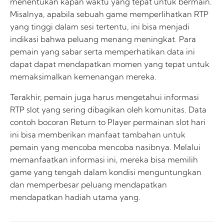
menentukan kapan waktu yang tepat untuk bermain.
Misalnya, apabila sebuah game memperlihatkan RTP
yang tinggi dalam sesi tertentu, ini bisa menjadi
indikasi bahwa peluang menang meningkat. Para
pemain yang sabar serta memperhatikan data ini
dapat dapat mendapatkan momen yang tepat untuk
memaksimalkan kemenangan mereka.
Terakhir, pemain juga harus mengetahui informasi
RTP slot yang sering dibagikan oleh komunitas. Data
contoh bocoran Return to Player permainan slot hari
ini bisa memberikan manfaat tambahan untuk
pemain yang mencoba mencoba nasibnya. Melalui
memanfaatkan informasi ini, mereka bisa memilih
game yang tengah dalam kondisi menguntungkan
dan memperbesar peluang mendapatkan
mendapatkan hadiah utama yang.