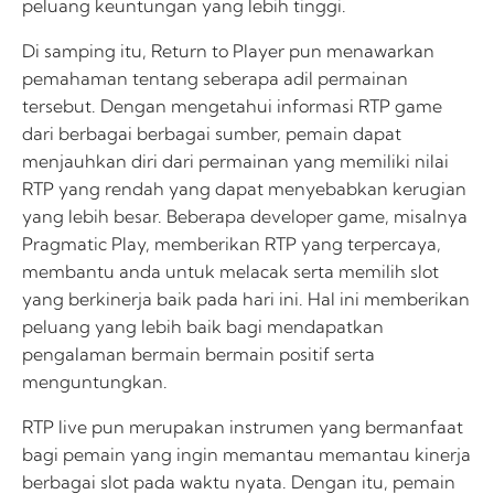
peluang keuntungan yang lebih tinggi.
Di samping itu, Return to Player pun menawarkan
pemahaman tentang seberapa adil permainan
tersebut. Dengan mengetahui informasi RTP game
dari berbagai berbagai sumber, pemain dapat
menjauhkan diri dari permainan yang memiliki nilai
RTP yang rendah yang dapat menyebabkan kerugian
yang lebih besar. Beberapa developer game, misalnya
Pragmatic Play, memberikan RTP yang terpercaya,
membantu anda untuk melacak serta memilih slot
yang berkinerja baik pada hari ini. Hal ini memberikan
peluang yang lebih baik bagi mendapatkan
pengalaman bermain bermain positif serta
menguntungkan.
RTP live pun merupakan instrumen yang bermanfaat
bagi pemain yang ingin memantau memantau kinerja
berbagai slot pada waktu nyata. Dengan itu, pemain