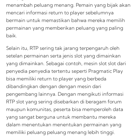
menambah peluang menang. Pemain yang bijak akan
mencari informasi return to player sebelumnya
bermain untuk memastikan bahwa mereka memilih
permainan yang memberikan peluang yang paling
baik.
Selain itu, RTP sering tak jarang terpengaruh oleh
setelan permainan serta jenis slot yang dimainkan
yang dimainkan. Sebagai contoh, mesin slot slot dari
penyedia penyedia tertentu seperti Pragmatic Play
bisa memiliki return to player yang berbeda
dibandingkan dengan dengan mesin dari
pengembang lainnya. Dengan mengikuti informasi
RTP slot yang sering disebarkan di beragam forum
maupun komunitas, peserta bisa memperoleh data
yang sangat berguna untuk membantu mereka
dalam menentukan menentukan permainan yang
memiliki peluang peluang menang lebih tinggi.