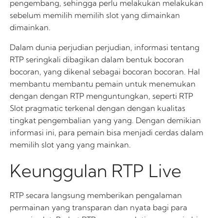
pengembang, sehingga perlu melakukan melakukan
sebelum memilih memilih slot yang dimainkan
dimainkan.
Dalam dunia perjudian perjudian, informasi tentang
RTP seringkali dibagikan dalam bentuk bocoran
bocoran, yang dikenal sebagai bocoran bocoran. Hal
membantu membantu pemain untuk menemukan
dengan dengan RTP menguntungkan, seperti RTP
Slot pragmatic terkenal dengan dengan kualitas
tingkat pengembalian yang yang. Dengan demikian
informasi ini, para pemain bisa menjadi cerdas dalam
memilih slot yang yang mainkan.
Keunggulan RTP Live
RTP secara langsung memberikan pengalaman
permainan yang transparan dan nyata bagi para