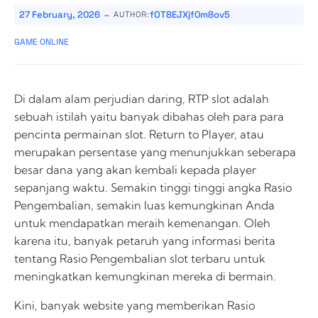
-
27 February, 2026
fOT8EJXjf0m8ov5
AUTHOR:
GAME ONLINE
Di dalam alam perjudian daring, RTP slot adalah
sebuah istilah yaitu banyak dibahas oleh para para
pencinta permainan slot. Return to Player, atau
merupakan persentase yang menunjukkan seberapa
besar dana yang akan kembali kepada player
sepanjang waktu. Semakin tinggi tinggi angka Rasio
Pengembalian, semakin luas kemungkinan Anda
untuk mendapatkan meraih kemenangan. Oleh
karena itu, banyak petaruh yang informasi berita
tentang Rasio Pengembalian slot terbaru untuk
meningkatkan kemungkinan mereka di bermain.
Kini, banyak website yang memberikan Rasio