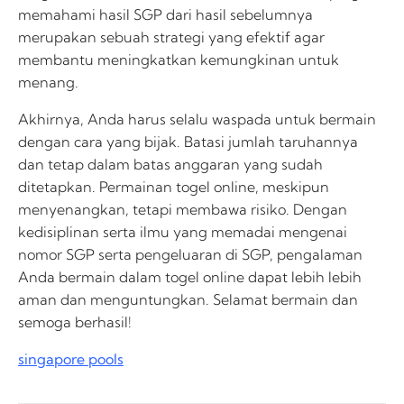
memahami hasil SGP dari hasil sebelumnya
merupakan sebuah strategi yang efektif agar
membantu meningkatkan kemungkinan untuk
menang.
Akhirnya, Anda harus selalu waspada untuk bermain
dengan cara yang bijak. Batasi jumlah taruhannya
dan tetap dalam batas anggaran yang sudah
ditetapkan. Permainan togel online, meskipun
menyenangkan, tetapi membawa risiko. Dengan
kedisiplinan serta ilmu yang memadai mengenai
nomor SGP serta pengeluaran di SGP, pengalaman
Anda bermain dalam togel online dapat lebih lebih
aman dan menguntungkan. Selamat bermain dan
semoga berhasil!
singapore pools