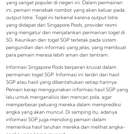
yang sangat populer di negeri ini. Dalam permainan
ini, pemain menebak nombor yang akan keluar pada
output lotre. Togel ini terkenal karena output lotre
yang didapat dari Singapore Pools, provider resmi
yang mengatur dan menjalankan permainan togel di
SG. Keunikan dari togel SGP terletak pada sistem
pengundian dan informasi yang jelas, yang membuat
para pemain merasa lebih aman dan tentram.
Informasi Singapore Pools berperan krusial dalam
permainan togel SGP. Informasi ini terdiri dari hasil
SGP atau hasil yang diberitahukan setiap harinya.
Pemain kerap menggunakan informasi hasil SGP yang
lalu untuk menganalisis dan mencari pola, agar
memperbesar peluang mereka dalam memprediksi
angka yang akan muncul. Di samping itu, adanya
informasi SGP juga menolong pemain dalam
memeriksa hasil taruhan mereka dan melihat angka-