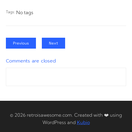
Tags:
No tags
Previous
Next
Comments are closed
© 2026 retroisawesome.com. Created with ❤️ using
WordPress and
Kubio