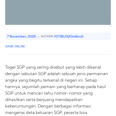
-
7 November, 2025
fOT8EJXjf0m8ov5
AUTHOR:
GAME ONLINE
Togel SGP yang sering disebut yang lebih dikenal
dengan sebutan SGP adalah sebuah jenis permainan
angka yang begitu terkenal di negeri ini. Setiap
harinya, sejumlah pemain yang berharap pada hasil
SGP untuk mencari tahu nomor-nomor yang
dihasilkan serta berjuang mendapatkan
keberuntungan. Dengan berbagai informasi
mengenai data keluaran SGP, peserta bisa