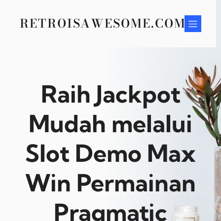
Skip
to
RETROISAWESOME.COM
content
Raih Jackpot
Mudah melalui
Slot Demo Max
Win Permainan
Pragmatic