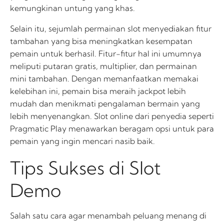
kemungkinan untung yang khas.
Selain itu, sejumlah permainan slot menyediakan fitur
tambahan yang bisa meningkatkan kesempatan
pemain untuk berhasil. Fitur-fitur hal ini umumnya
meliputi putaran gratis, multiplier, dan permainan
mini tambahan. Dengan memanfaatkan memakai
kelebihan ini, pemain bisa meraih jackpot lebih
mudah dan menikmati pengalaman bermain yang
lebih menyenangkan. Slot online dari penyedia seperti
Pragmatic Play menawarkan beragam opsi untuk para
pemain yang ingin mencari nasib baik.
Tips Sukses di Slot
Demo
Salah satu cara agar menambah peluang menang di