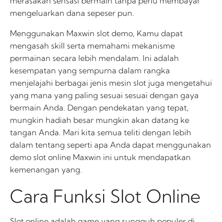
merasakan sensasi bermain tanpa perlu membayar
mengeluarkan dana sepeser pun.
Menggunakan Maxwin slot demo, Kamu dapat
mengasah skill serta memahami mekanisme
permainan secara lebih mendalam. Ini adalah
kesempatan yang sempurna dalam rangka
menjelajahi berbagai jenis mesin slot juga mengetahui
yang mana yang paling sesuai sesuai dengan gaya
bermain Anda. Dengan pendekatan yang tepat,
mungkin hadiah besar mungkin akan datang ke
tangan Anda. Mari kita semua teliti dengan lebih
dalam tentang seperti apa Anda dapat menggunakan
demo slot online Maxwin ini untuk mendapatkan
kemenangan yang.
Cara Funksi Slot Online
Slot online adalah game yang sungguh populer di