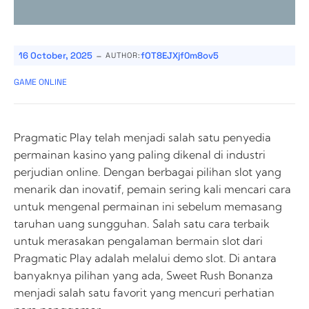
-
16 October, 2025
fOT8EJXjf0m8ov5
AUTHOR:
GAME ONLINE
Pragmatic Play telah menjadi salah satu penyedia
permainan kasino yang paling dikenal di industri
perjudian online. Dengan berbagai pilihan slot yang
menarik dan inovatif, pemain sering kali mencari cara
untuk mengenal permainan ini sebelum memasang
taruhan uang sungguhan. Salah satu cara terbaik
untuk merasakan pengalaman bermain slot dari
Pragmatic Play adalah melalui demo slot. Di antara
banyaknya pilihan yang ada, Sweet Rush Bonanza
menjadi salah satu favorit yang mencuri perhatian