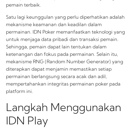
pemain terbaik.
Satu lagi keunggulan yang perlu diperhatikan adalah
mekanisme keamanan dan keadilan dalam
permainan. IDN Poker memanfaatkan teknologi yang
untuk menjaga data pribadi dan transaksi pemain.
Sehingga, pemain dapat lain tentukan dalam
ketenangan dan fokus pada permainan. Selain itu,
mekanisme RNG (Random Number Generator) yang
diterapkan dapat menjamin memastikan setiap
permainan berlangsung secara acak dan adil,
mempertahankan integritas permainan poker pada
platform ini.
Langkah Menggunakan
IDN Play