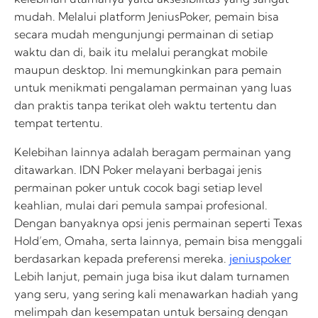
mudah. Melalui platform JeniusPoker, pemain bisa
secara mudah mengunjungi permainan di setiap
waktu dan di, baik itu melalui perangkat mobile
maupun desktop. Ini memungkinkan para pemain
untuk menikmati pengalaman permainan yang luas
dan praktis tanpa terikat oleh waktu tertentu dan
tempat tertentu.
Kelebihan lainnya adalah beragam permainan yang
ditawarkan. IDN Poker melayani berbagai jenis
permainan poker untuk cocok bagi setiap level
keahlian, mulai dari pemula sampai profesional.
Dengan banyaknya opsi jenis permainan seperti Texas
Hold’em, Omaha, serta lainnya, pemain bisa menggali
berdasarkan kepada preferensi mereka.
jeniuspoker
Lebih lanjut, pemain juga bisa ikut dalam turnamen
yang seru, yang sering kali menawarkan hadiah yang
melimpah dan kesempatan untuk bersaing dengan