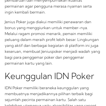
pembaruan dan menyempurnakan kualitas
permainan agar pengguna merasa nyaman serta
ingin kembali bermain.
Jenius Poker juga diakui memiliki penawaran dan
bonus yang menggiurkan untuk member-nya.
Melalui ragam promosi menarik, pemain memiliki
peluang dalam meraih profit lebih besar. Lingkungan
yang aktif dan berbagai kegiatan di platform ini juga
keseruan, membuat Jeniuspoker menjadi wadah yang
bagi para penggemar poker dan penggemar
permainan kartu yang lain.
Keunggulan IDN Poker
IDN Poker memiliki beraneka keunggulan yang
membuatnya menjadikannya pilihan terbaik bagi
sejumlah pecinta permainan kartu. Salah satu
kelebihan utamanya yaitu aksesibilitas yang sangat