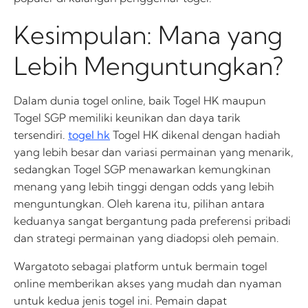
Kesimpulan: Mana yang
Lebih Menguntungkan?
Dalam dunia togel online, baik Togel HK maupun
Togel SGP memiliki keunikan dan daya tarik
tersendiri.
togel hk
Togel HK dikenal dengan hadiah
yang lebih besar dan variasi permainan yang menarik,
sedangkan Togel SGP menawarkan kemungkinan
menang yang lebih tinggi dengan odds yang lebih
menguntungkan. Oleh karena itu, pilihan antara
keduanya sangat bergantung pada preferensi pribadi
dan strategi permainan yang diadopsi oleh pemain.
Wargatoto sebagai platform untuk bermain togel
online memberikan akses yang mudah dan nyaman
untuk kedua jenis togel ini. Pemain dapat