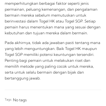
memperhitungkan berbagai faktor seperti jenis
permainan, peluang kemenangan, dan pengalaman
bermain mereka sebelum memutuskan untuk
berinvestasi dalam Togel HK atau Togel SGP. Setiap
pemain harus menentukan mana yang sesuai dengan
kebutuhan dan tujuan mereka dalam bermain.
Pada akhirnya, tidak ada jawaban pasti tentang mana
yang lebih menguntungkan. Baik Togel HK maupun
Togel SGP memiliki potensi keuntungan tersendiri.
Penting bagi pemain untuk melakukan riset dan
memilih metode yang paling cocok untuk mereka,
serta untuk selalu bermain dengan bijak dan
bertanggung jawab.
Tags:
No tags