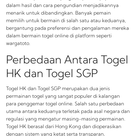
dalam hasil dan cara pengundian menjadikannya
menarik untuk dibandingkan. Banyak pemain
memilih untuk bermain di salah satu atau keduanya,
bergantung pada preferensi dan pengalaman mereka
dalam bermain togel online di platform seperti
wargatoto.
Perbedaan Antara Togel
HK dan Togel SGP
Togel HK dan Togel SGP merupakan dua jenis
permainan togel yang sangat populer di kalangan
para penggemar togel online. Salah satu perbedaan
utama antara keduanya terletak pada asal negara dan
regulasi yang mengatur masing-masing permainan.
Togel HK berasal dari Hong Kong dan dioperasikan
dengan sistem yang ketat serta transparan,