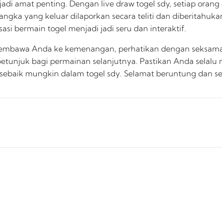
adi amat penting. Dengan live draw togel sdy, setiap oran
 angka yang keluar dilaporkan secara teliti dan diberitahu
si bermain togel menjadi jadi seru dan interaktif.
bawa Anda ke kemenangan, perhatikan dengan seksama bai
petunjuk bagi permainan selanjutnya. Pastikan Anda selalu
ebaik mungkin dalam togel sdy. Selamat beruntung dan 