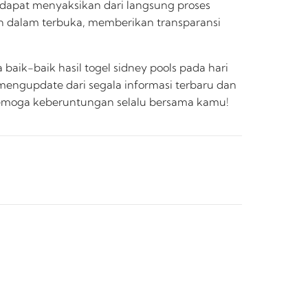
g dapat menyaksikan dari langsung proses
kan dalam terbuka, memberikan transparansi
k-baik hasil togel sidney pools pada hari
 mengupdate dari segala informasi terbaru dan
semoga keberuntungan selalu bersama kamu!