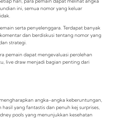
etiap hari, para pemain dapat melihat angka
undian ini, semua nomor yang keluar
idak.
 pemain serta penyelenggara. Terdapat banyak
rkomentar dan berdiskusi tentang nomor yang
an strategi.
 Para pemain dapat mengevaluasi perolehan
, live draw menjadi bagian penting dari
yang mengharapkan angka-angka keberuntungan,
asil yang fantastis dan penuh kej surprises,
sidney pools yang menunjukkan kesehatan