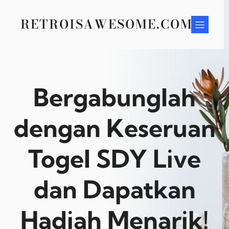
Skip
to
RETROISAWESOME.COM
content
Bergabunglah
dengan Keseruan
Togel SDY Live
dan Dapatkan
Hadiah Menarik!