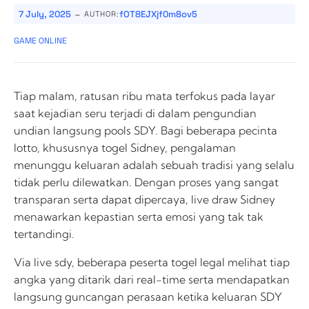
-
7 July, 2025
fOT8EJXjf0m8ov5
AUTHOR:
GAME ONLINE
Tiap malam, ratusan ribu mata terfokus pada layar
saat kejadian seru terjadi di dalam pengundian
undian langsung pools SDY. Bagi beberapa pecinta
lotto, khususnya togel Sidney, pengalaman
menunggu keluaran adalah sebuah tradisi yang selalu
tidak perlu dilewatkan. Dengan proses yang sangat
transparan serta dapat dipercaya, live draw Sidney
menawarkan kepastian serta emosi yang tak tak
tertandingi.
Via live sdy, beberapa peserta togel legal melihat tiap
angka yang ditarik dari real-time serta mendapatkan
langsung guncangan perasaan ketika keluaran SDY