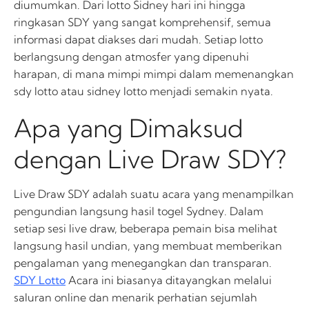
diumumkan. Dari lotto Sidney hari ini hingga
ringkasan SDY yang sangat komprehensif, semua
informasi dapat diakses dari mudah. Setiap lotto
berlangsung dengan atmosfer yang dipenuhi
harapan, di mana mimpi mimpi dalam memenangkan
sdy lotto atau sidney lotto menjadi semakin nyata.
Apa yang Dimaksud
dengan Live Draw SDY?
Live Draw SDY adalah suatu acara yang menampilkan
pengundian langsung hasil togel Sydney. Dalam
setiap sesi live draw, beberapa pemain bisa melihat
langsung hasil undian, yang membuat memberikan
pengalaman yang menegangkan dan transparan.
SDY Lotto
Acara ini biasanya ditayangkan melalui
saluran online dan menarik perhatian sejumlah