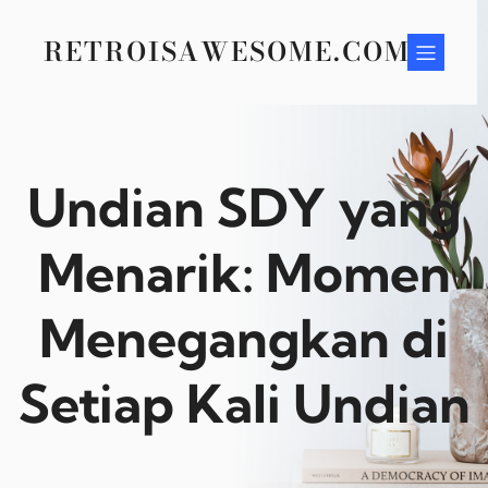
Skip
to
RETROISAWESOME.COM
content
Undian SDY yang
Menarik: Momen
Menegangkan di
Setiap Kali Undian