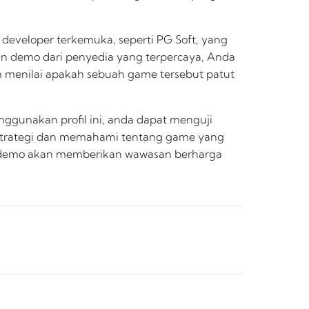
i developer terkemuka, seperti PG Soft, yang
n demo dari penyedia yang terpercaya, Anda
m menilai apakah sebuah game tersebut patut
nggunakan profil ini, anda dapat menguji
 strategi dan memahami tentang game yang
t demo akan memberikan wawasan berharga