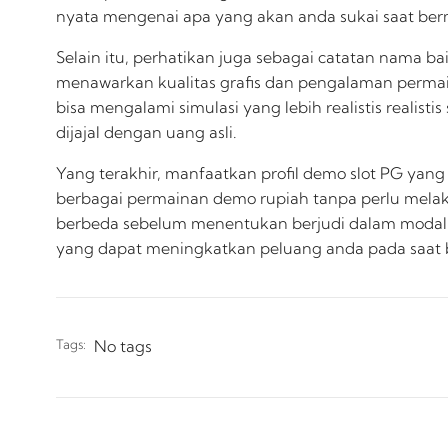
nyata mengenai apa yang akan anda sukai saat be
Selain itu, perhatikan juga sebagai catatan nama ba
menawarkan kualitas grafis dan pengalaman perma
bisa mengalami simulasi yang lebih realistis real
dijajal dengan uang asli.
Yang terakhir, manfaatkan profil demo slot PG yan
berbagai permainan demo rupiah tanpa perlu mela
berbeda sebelum menentukan berjudi dalam modal
yang dapat meningkatkan peluang anda pada saat 
Tags:
No tags