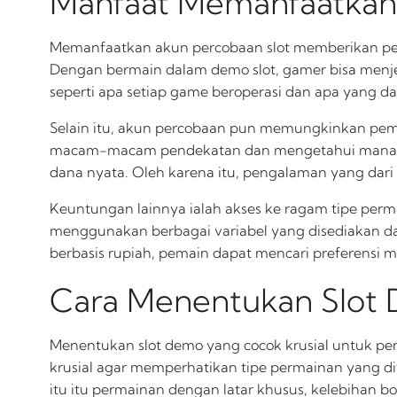
Manfaat Memanfaatka
Memanfaatkan akun percobaan slot memberikan pel
Dengan bermain dalam demo slot, gamer bisa menje
seperti apa setiap game beroperasi dan apa yang da
Selain itu, akun percobaan pun memungkinkan pem
macam-macam pendekatan dan mengetahui mana yang
dana nyata. Oleh karena itu, pengalaman yang dar
Keuntungan lainnya ialah akses ke ragam tipe perma
menggunakan berbagai variabel yang disediakan dar
berbasis rupiah, pemain dapat mencari preferens
Cara Menentukan Slot
Menentukan slot demo yang cocok krusial untuk pe
krusial agar memperhatikan tipe permainan yang di
itu itu permainan dengan latar khusus, kelebihan