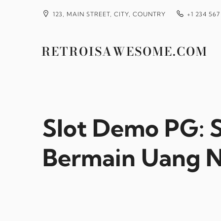
Skip
to
123, MAIN STREET, CITY, COUNTRY
+1 234 567
content
RETROISAWESOME.COM
Slot Demo PG: 
Bermain Uang 