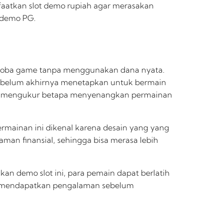
aatkan slot demo rupiah agar merasakan
 demo PG.
i coba game tanpa menggunakan dana nyata.
sebelum akhirnya menetapkan untuk bermain
 dan mengukur betapa menyenangkan permainan
rmainan ini dikenal karena desain yang yang
an finansial, sehingga bisa merasa lebih
an demo slot ini, para pemain dapat berlatih
au mendapatkan pengalaman sebelum