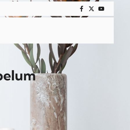
ebelum