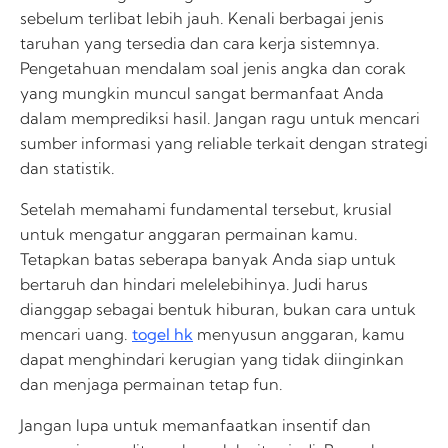
sebelum terlibat lebih jauh. Kenali berbagai jenis
taruhan yang tersedia dan cara kerja sistemnya.
Pengetahuan mendalam soal jenis angka dan corak
yang mungkin muncul sangat bermanfaat Anda
dalam memprediksi hasil. Jangan ragu untuk mencari
sumber informasi yang reliable terkait dengan strategi
dan statistik.
Setelah memahami fundamental tersebut, krusial
untuk mengatur anggaran permainan kamu.
Tetapkan batas seberapa banyak Anda siap untuk
bertaruh dan hindari melelebihinya. Judi harus
dianggap sebagai bentuk hiburan, bukan cara untuk
mencari uang.
togel hk
menyusun anggaran, kamu
dapat menghindari kerugian yang tidak diinginkan
dan menjaga permainan tetap fun.
Jangan lupa untuk memanfaatkan insentif dan