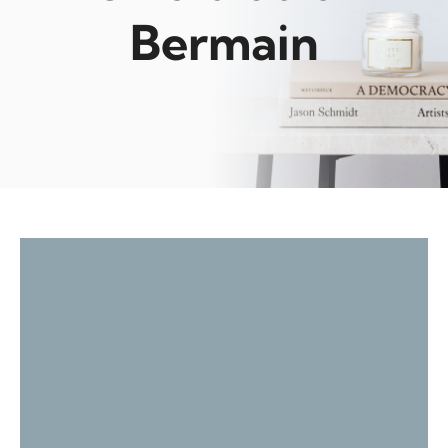
Bermain