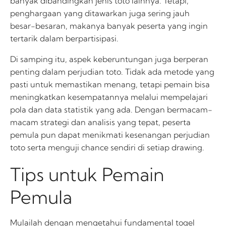
banyak dibandingkan jenis toto lainnya. Tetapi,
penghargaan yang ditawarkan juga sering jauh
besar-besaran, makanya banyak peserta yang ingin
tertarik dalam berpartisipasi.
Di samping itu, aspek keberuntungan juga berperan
penting dalam perjudian toto. Tidak ada metode yang
pasti untuk memastikan menang, tetapi pemain bisa
meningkatkan kesempatannya melalui mempelajari
pola dan data statistik yang ada. Dengan bermacam-
macam strategi dan analisis yang tepat, peserta
pemula pun dapat menikmati kesenangan perjudian
toto serta menguji chance sendiri di setiap drawing.
Tips untuk Pemain
Pemula
Mulailah dengan mengetahui fundamental togel