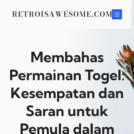
Skip
to
RETROISAWESOME.COM
content
Membahas
Permainan Togel:
Kesempatan dan
Saran untuk
Pemula dalam