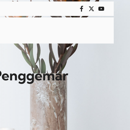
Penggemar