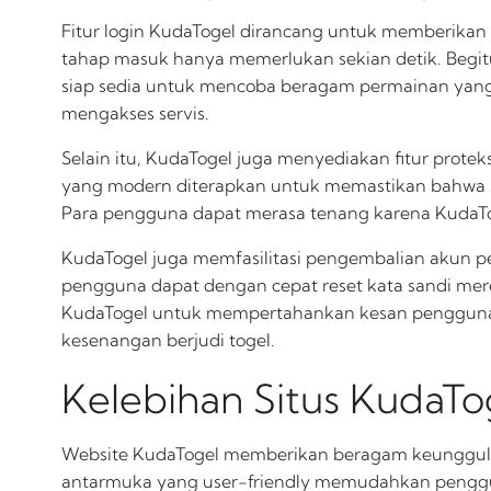
Fitur login KudaTogel dirancang untuk memberikan
tahap masuk hanya memerlukan sekian detik. Begi
siap sedia untuk mencoba beragam permainan yang
mengakses servis.
Selain itu, KudaTogel juga menyediakan fitur prot
yang modern diterapkan untuk memastikan bahwa se
Para pengguna dapat merasa tenang karena KudaTog
KudaTogel juga memfasilitasi pengembalian akun p
pengguna dapat dengan cepat reset kata sandi mer
KudaTogel untuk mempertahankan kesan pengguna se
kesenangan berjudi togel.
Kelebihan Situs KudaTo
Website KudaTogel memberikan beragam keunggulan
antarmuka yang user-friendly memudahkan penggun