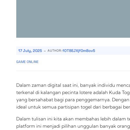
-
17 July, 2025
fOT8EJXjf0m8ov5
AUTHOR:
GAME ONLINE
Dalam zaman digital saat ini, banyak individu menca
terkenal di kalangan pecinta lotere adalah Kuda To
yang bersahabat bagi para penggemarnya. Dengan 
ideal untuk semua partisipan togel dari berbagai be
Dalam tulisan ini kita akan membahas lebih dalam
platform ini menjadi pilihan unggulan banyak ora