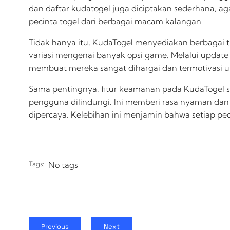
dan daftar kudatogel juga diciptakan sederhana, ag
pecinta togel dari berbagai macam kalangan.
Tidak hanya itu, KudaTogel menyediakan berbagai 
variasi mengenai banyak opsi game. Melalui update t
membuat mereka sangat dihargai dan termotivasi u
Sama pentingnya, fitur keamanan pada KudaTogel s
pengguna dilindungi. Ini memberi rasa nyaman dan
dipercaya. Kelebihan ini menjamin bahwa setiap pe
Tags:
No tags
Previous
Next