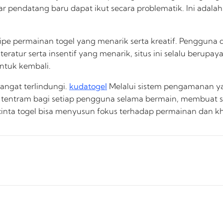
ar pendatang baru dapat ikut secara problematik. Ini adala
tipe permainan togel yang menarik serta kreatif. Penggu
eratur serta insentif yang menarik, situs ini selalu berup
ntuk kembali.
angat terlindungi.
kudatogel
Melalui sistem pengamanan yang
 tentram bagi setiap pengguna selama bermain, membuat s
cinta togel bisa menyusun fokus terhadap permainan dan kh