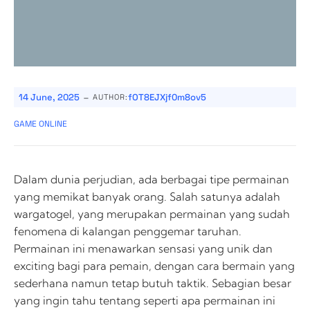
-
14 June, 2025
fOT8EJXjf0m8ov5
AUTHOR:
GAME ONLINE
Dalam dunia perjudian, ada berbagai tipe permainan
yang memikat banyak orang. Salah satunya adalah
wargatogel, yang merupakan permainan yang sudah
fenomena di kalangan penggemar taruhan.
Permainan ini menawarkan sensasi yang unik dan
exciting bagi para pemain, dengan cara bermain yang
sederhana namun tetap butuh taktik. Sebagian besar
yang ingin tahu tentang seperti apa permainan ini