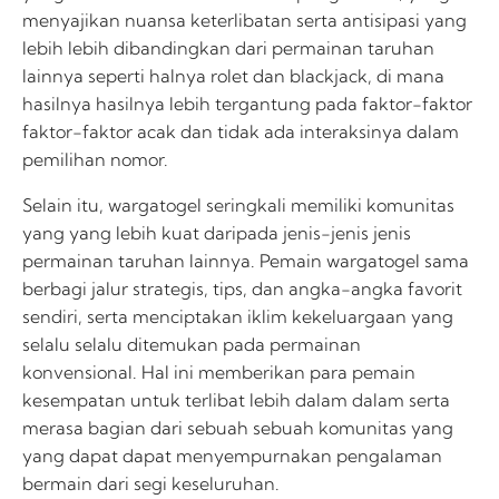
menyajikan nuansa keterlibatan serta antisipasi yang
lebih lebih dibandingkan dari permainan taruhan
lainnya seperti halnya rolet dan blackjack, di mana
hasilnya hasilnya lebih tergantung pada faktor-faktor
faktor-faktor acak dan tidak ada interaksinya dalam
pemilihan nomor.
Selain itu, wargatogel seringkali memiliki komunitas
yang yang lebih kuat daripada jenis-jenis jenis
permainan taruhan lainnya. Pemain wargatogel sama
berbagi jalur strategis, tips, dan angka-angka favorit
sendiri, serta menciptakan iklim kekeluargaan yang
selalu selalu ditemukan pada permainan
konvensional. Hal ini memberikan para pemain
kesempatan untuk terlibat lebih dalam dalam serta
merasa bagian dari sebuah sebuah komunitas yang
yang dapat dapat menyempurnakan pengalaman
bermain dari segi keseluruhan.