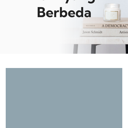
Berbeda