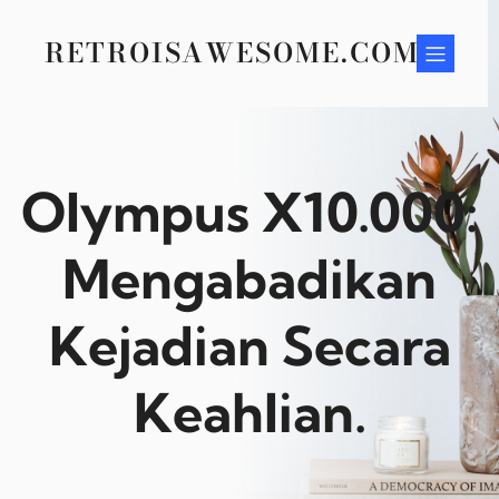
Skip
to
RETROISAWESOME.COM
content
Olympus X10.000:
Mengabadikan
Kejadian Secara
Keahlian.